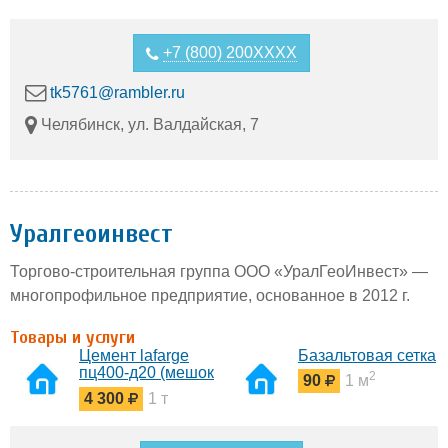
+7 (800) 200XXXX
tk5761@rambler.ru
Челябинск, ул. Валдайская, 7
Уралгеоинвест
Торгово-строительная группа ООО «УралГеоИнвест» —
многопрофильное предприятие, основанное в 2012 г.
Товары и услуги
Цемент lafarge
Базальтовая сетка
пц400-д20 (мешок
2
90
1 м
50 кг)
4 300
1 т