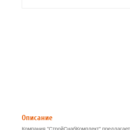
Описание
Компания "СтройСнабКомплект" предлагает