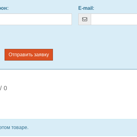
фон
:
E-mail
:
Отправить заявку
/
0
этом товаре.