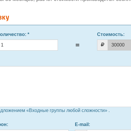
вку
оличество
: *
Стоимость:
едложением «Входные группы любой сложности» .
фон
:
E-mail
: