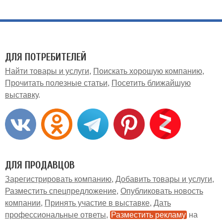
ДЛЯ ПОТРЕБИТЕЛЕЙ
Найти товары и услуги
Поискать хорошую компанию
Прочитать полезные статьи
Посетить ближайшую
выставку
ДЛЯ ПРОДАВЦОВ
Зарегистрировать компанию
Добавить товары и услуги
Разместить спецпредложение
Опубликовать новость
компании
Принять участие в выставке
Дать
профессиональные ответы
Разместить рекламу
на