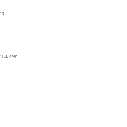
го
 Нашими