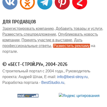
ДЛЯ ПРОДАВЦОВ
Зарегистрировать компанию
Добавить товары и услуги
Разместить спецпредложение
Опубликовать новость
компании
Принять участие в выставке
Дать
профессиональные ответы
Разместить рекламу
на
портале
© «БЕСТ-СТРОЙ.РУ», 2004-2026
Строительный портал с 2004 года.
Руководитель
проекта: Андрей Шпак
E-mail:
info@best-stroy.ru
Разработка портала -
BestStudio.ru