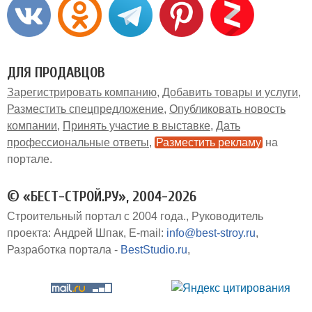
ДЛЯ ПРОДАВЦОВ
Зарегистрировать компанию
Добавить товары и услуги
Разместить спецпредложение
Опубликовать новость
компании
Принять участие в выставке
Дать
профессиональные ответы
Разместить рекламу
на
портале
© «БЕСТ-СТРОЙ.РУ», 2004-2026
Строительный портал с 2004 года.
Руководитель
проекта: Андрей Шпак
E-mail:
info@best-stroy.ru
Разработка портала -
BestStudio.ru