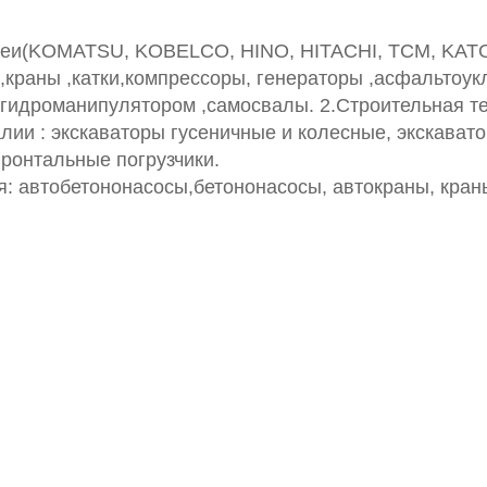
Кореи(KOMATSU, KOBELCO, HINO, HITACHI, TCM, KA
и ,краны ,катки,компрессоры, генераторы ,асфальтоу
с гидроманипулятором ,самосвалы. 2.Строительная 
и : экскаваторы гусеничные и колесные, экскават
фронтальные погрузчики.
я: автобетононасосы,бетононасосы, автокраны, кра