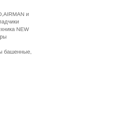
TO,AIRMAN и
кладчики
техника NEW
оры
ны башенные,