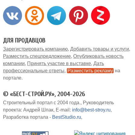
ДЛЯ ПРОДАВЦОВ
Зарегистрировать компанию
Добавить товары и услуги
Разместить спецпредложение
Опубликовать новость
компании
Принять участие в выставке
Дать
профессиональные ответы
Разместить рекламу
на
портале
© «БЕСТ-СТРОЙ.РУ», 2004-2026
Строительный портал с 2004 года.
Руководитель
проекта: Андрей Шпак
E-mail:
info@best-stroy.ru
Разработка портала -
BestStudio.ru