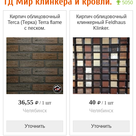
ТД Мир клинкера и кровли.
5050
Кирпич облицовочный
Кирпич облицовочный
Terca (Терка) Terra flame
клинкерный Feldhaus
с песком.
Klinker.
36,55
40
/ 1 шт
/ 1 шт
Челябинск
Челябинск
Уточнить
Уточнить